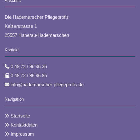
Anschrift
Die Hademarscher Pflegeprofis
Kaiserstrasse 1
25557 Hanerau-Hademarschen
Kontakt
0 48 72 / 96 96 35

0 48 72 / 96 96 85

info@hademarscher-pflegeprofis.de

Navigation
Startseite

Kontaktdaten

Impressum
