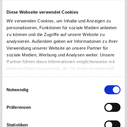
Diese Webseite verwendet Cookies
Wir verwenden Cookies, um Inhalte und Anzeigen zu
personalisieren, Funktionen für soziale Medien anbieten
zu können und die Zugriffe auf unsere Website zu
analysieren. Außerdem geben wir Informationen zu Ihrer
Verwendung unserer Website an unsere Partner für
soziale Medien, Werbung und Analysen weiter. Unsere
Über Uns
Partner führen diese Informationen möglicherweise mit
weiteren Daten zusammen, die Sie ihnen bereitgestellt
haben oder die sie im Rahmen Ihrer Nutzung der Dienste
Ihr mobiler Pflegedienst in
gesammelt haben.
Einwilligungsauswahl
Hanerau Hademarschen &
Notwendig
Mittelholstein
Präferenzen
Statistiken